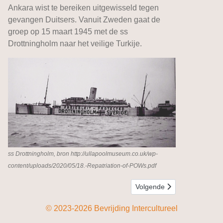
Ankara wist te bereiken uitgewisseld tegen
gevangen Duitsers. Vanuit Zweden gaat de
groep op 15 maart 1945 met de ss
Drottningholm naar het veilige Turkije.
ss Drottningholm, bron http://ullapoolmuseum.co.uk/wp-
content/uploads/2020/05/18.-Repatriation-of-POWs.pdf
Volgende artikel: Turkse jo
Volgende
© 2023-2026 Bevrijding Intercultureel