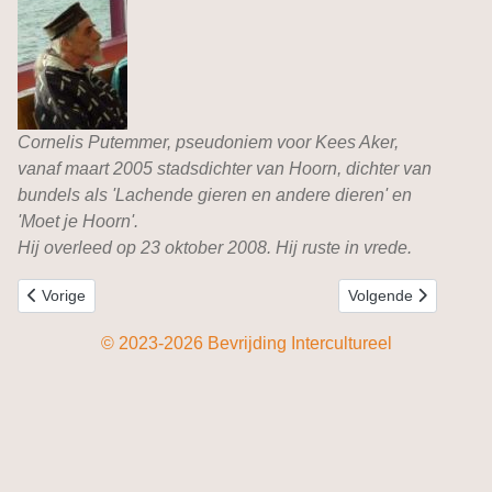
Cornelis Putemmer, pseudoniem voor Kees Aker,
vanaf maart 2005 stadsdichter van Hoorn, dichter van
bundels als 'Lachende gieren en andere dieren' en
'Moet je Hoorn'.
Hij overleed op 23 oktober 2008. Hij ruste in vrede.
Vorig artikel: Joden in de Zaanstreek
Volgende artikel: Sy
Vorige
Volgende
© 2023-2026 Bevrijding Intercultureel