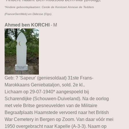
*Andere geboorteplaatsen: Cercle de Kenisset Annexe de Tedders
(FranceGenWeb) en Didesse (Ogs).
Ahmed ben KORCHI
- M
Geb: ? 'Sapeur' (geniesoldaat) 31ste Frans-
Marokkaans Geniebataljon, sold. 2e kl..
Lichaam op 29-07-1940* aangespoeld bij
Scharendijke (Schouwen-Duiveland). Na de oorlog
met vele Britse gesneuvelden van de Militaire
Begraafplaats Haamstede vervoerd naar het British
War Cemetery in Bergen op Zoom. Van daar vóór mei
1950 overgebracht naar Kapelle (A-3-3). Naam op