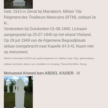
Geb: 1915 in Zèrral bij Marrakech. Militair 7de
Régiment des Tirailleurs Marocains (RTM), soldaat 2e
kl..
Verdronken bij Duinkerken 01-06-1940. Lichaam
aangespoeld op 25-07-1940 op het eiland Vlieland.
Op 29 juli 1949 van de Algemene Begraafplaats
aldaar overgebracht naar Kapelle (H-3-4). Naam niet
op monument.
Nadere informatie (2020) van geboorteplaats en militaire rang: Ogs; geboortejaar,
militaire eenheid, datum van overlijden en berging: FranceGenWeb, Droog.
Mohamed Ahmed ben ABDEL KADER
- M