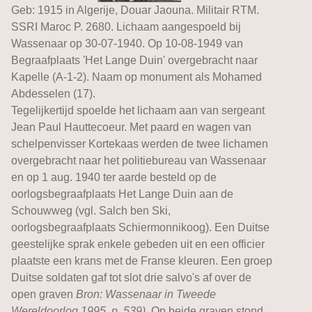
Geb: 1915 in Algerije, Douar Jaouna. Militair RTM.
SSRI Maroc P. 2680. Lichaam aangespoeld bij
Wassenaar op 30-07-1940. Op 10-08-1949 van
Begraafplaats 'Het Lange Duin' overgebracht naar
Kapelle (A-1-2). Naam op monument als Mohamed
Abdesselen (17).
Tegelijkertijd spoelde het lichaam aan van sergeant
Jean Paul Hauttecoeur. Met paard en wagen van
schelpenvisser Kortekaas werden de twee lichamen
overgebracht naar het politiebureau van Wassenaar
en op 1 aug. 1940 ter aarde besteld op de
oorlogsbegraafplaats Het Lange Duin aan de
Schouwweg (vgl. Salch ben Ski,
oorlogsbegraafplaats Schiermonnikoog). Een Duitse
geestelijke sprak enkele gebeden uit en een officier
plaatste een krans met de Franse kleuren. Een groep
Duitse soldaten gaf tot slot drie salvo's af over de
open graven
Bron: Wassenaar in Tweede
Wereldoorlog 1995, p. 539).
Op beide graven stond