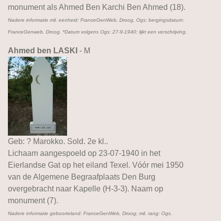
monument als Ahmed Ben Karchi Ben Ahmed (18).
Nadere informatie mil. eenheid: FranceGenWeb, Droog, Ogs; bergingsdatum:
FranceGenweb, Droog. *Datum volgens Ogs: 27-9-1940: lijkt een verschrijving.
Ahmed ben LASKI
- M
Geb: ? Marokko. Sold. 2e kl..
Lichaam aangespoeld op 23-07-1940 in het
Eierlandse Gat op het eiland Texel. Vóór mei 1950
van de Algemene Begraafplaats Den Burg
overgebracht naar Kapelle (H-3-3). Naam op
monument (7).
Nadere informatie geboorteland: FranceGenWeb, Droog; mil. rang: Ogs.