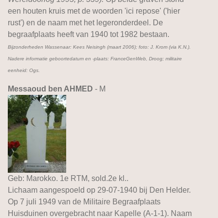
een houten kruis met de woorden 'ici repose' ('hier
rust') en de naam met het legeronderdeel. De
begraafplaats heeft van 1940 tot 1982 bestaan.
Bijzonderheden Wassenaar: Kees Neisingh (maart 2006); foto: J. Krom (via K.N.).
Nadere informatie geboortedatum en -plaats: FranceGenWeb, Droog; militaire
eenheid: Ogs.
Messaoud ben AHMED
- M
Geb: Marokko. 1e RTM, sold.2e kl..
Lichaam aangespoeld op 29-07-1940 bij Den Helder.
Op 7 juli 1949 van de Militaire Begraafplaats
Huisduinen overgebracht naar Kapelle (A-1-1). Naam