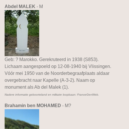
Abdel MALEK
- M
Geb: ? Marokko. Gerekruteerd in 1938 (S853).
Lichaam aangespoeld op 12-08-1940 bij Vlissingen.
Vóór mei 1950 van de Noorderbegraafplaats aldaar
overgebracht naar Kapelle (A-3-2). Naam op
monument als Ab del Malek (1).
Nadere informatie geboorteland en militaire loopbaan: FranceGenWeb.
Brahamin ben MOHAMED
- M?