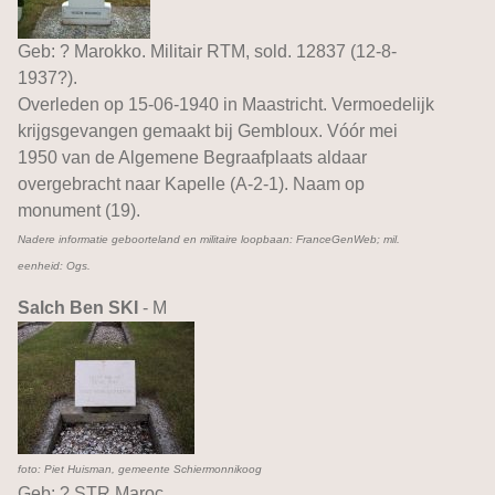
Geb: ? Marokko. Militair RTM, sold. 12837 (12-8-
1937?).
Overleden op 15-06-1940 in Maastricht. Vermoedelijk
krijgsgevangen gemaakt bij Gembloux. Vóór mei
1950 van de Algemene Begraafplaats aldaar
overgebracht naar Kapelle (A-2-1). Naam op
monument (19).
Nadere informatie geboorteland en militaire loopbaan: FranceGenWeb; mil.
eenheid: Ogs.
Salch Ben SKI
- M
foto: Piet Huisman, gemeente Schiermonnikoog
Geb: ? STR Maroc.