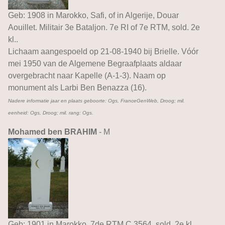
Geb: 1908 in Marokko, Safi, of in Algerije, Douar
Aouillet. Militair 3e Bataljon. 7e RI of 7e RTM, sold. 2e
kl..
Lichaam aangespoeld op 21-08-1940 bij Brielle. Vóór
mei 1950 van de Algemene Begraafplaats aldaar
overgebracht naar Kapelle (A-1-3). Naam op
monument als Larbi Ben Benazza (16).
Nadere informatie jaar en plaats geboorte: Ogs, FranceGenWeb, Droog; mil.
eenheid: Ogs, Droog; mil. rang: Ogs.
Mohamed ben BRAHIM
- M
Geb: 1901 in Marokko. 7de RTM C.3564, sold. 2e kl..