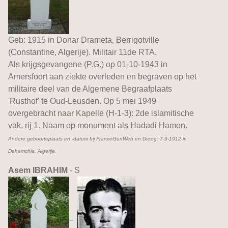
Geb: 1915 in Donar Drameta, Berrigotville
(Constantine, Algerije). Militair 11de RTA.
Als krijgsgevangene (P.G.) op 01-10-1943 in
Amersfoort aan ziekte overleden en begraven op het
militaire deel van de Algemene Begraafplaats
'Rusthof' te Oud-Leusden. Op 5 mei 1949
overgebracht naar Kapelle (H-1-3): 2de islamitische
vak, rij 1. Naam op monument als Hadadi Hamon.
Andere geboorteplaats en -datum bij FranceGenWeb en Droog: 7-9-1912 in
Dahamchia, Algerije.
Asem IBRAHIM
- S