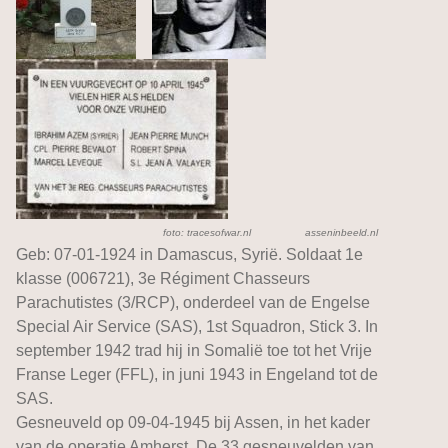
foto: tracesofwar.nl asseninbeeld.nl
Geb: 07-01-1924 in Damascus, Syrië. Soldaat 1e
klasse (006721), 3e Régiment Chasseurs
Parachutistes (3/RCP), onderdeel van de Engelse
Special Air Service (SAS), 1st Squadron, Stick 3. In
september 1942 trad hij in Somalië toe tot het Vrije
Franse Leger (FFL), in juni 1943 in Engeland tot de
SAS.
Gesneuveld op 09-04-1945 bij Assen, in het kader
van de operatie Amherst. De 33 gesneuvelden van