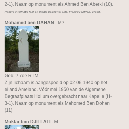
2-1). Naam op monument als Ahmed Ben Aberki (10).
Nadere informatie jaar en plaats geboorte: Ogs, FranceGenWeb, Droog.
Mohamed ben DAHAN
- M?
Geb: ? 7de RTM.
Zijn lichaam is aangespoeld op 02-08-1940 op het
eiland Ameland. Vóór mei 1950 van de Algemene
Begraafplaats Hollum overgebracht naar Kapelle (H-
3-1). Naam op monument als Mahomed Ben Dohan
(11).
Moktar ben DJILLATI
- M