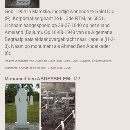
Geb: 1904 in Marokko, indertijd wonende te Saint Dic
(F). Korporaal-sergeant 2e kl. 3de RTM, nr. 6851.
Lichaam aangespoeld op 28-07-1940 op het eiland
Ameland (Ballum). Op 16-08-1949 van de Algemene
Begraafplaats aldaar overgebracht naar Kapelle (H-2-
3). Naam op monument als Ahmed Ben Abdelkader
(8).
Nadere informatie van Jurjen de Boer (aug. 2006). Zie: 'Strijders, onderdrukkers,
bevrijders; Fryslân in de oorlog.' J. Kooistra, 2005
Mohamed ben ABDESSELEM
- M?