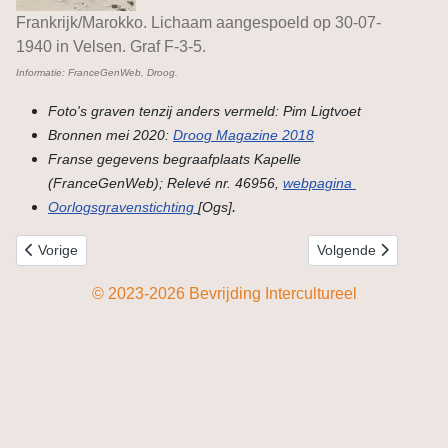
Frankrijk/Marokko. Lichaam aangespoeld op 30-07-
1940 in Velsen. Graf F-3-5.
Informatie: FranceGenWeb, Droog.
Foto's graven tenzij anders vermeld: Pim Ligtvoet
Bronnen mei 2020:
Droog Magazine 2018
Franse gegevens begraafplaats Kapelle
(FranceGenWeb); Relevé nr. 46956,
webpagina
.
Oorlogsgravenstichting
[Ogs]
Vorig artikel: Gedicht dichteres Najiba Abdellaoui
Volgende artikel: Toel
Vorige
Volgende
© 2023-2026 Bevrijding Intercultureel