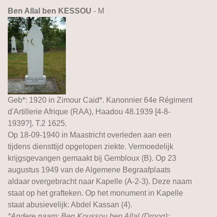
Ben Allal ben KESSOU
- M
Geb*: 1920 in Zimour Caid*. Kanonnier 64e Régiment
d'Artillerie Afrique (RAA), Haadou 48.1939 [4-8-
1939?]. T.2 1625.
Op 18-09-1940 in Maastricht overleden aan een
tijdens diensttijd opgelopen ziekte. Vermoedelijk
krijgsgevangen gemaakt bij Gembloux (B). Op 23
augustus 1949 van de Algemene Begraafplaats
aldaar overgebracht naar Kapelle (A-2-3). Deze naam
staat op het grafteken. Op het monument in Kapelle
staat abusievelijk: Abdel Kassan (4).
*Andere naam: Ben Koussou ben Allal (Droog);