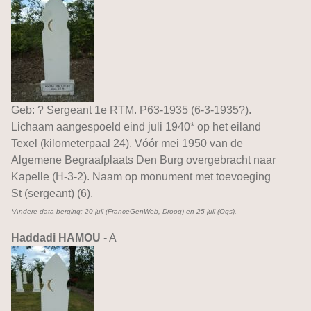
Geb: ? Sergeant 1e RTM. P63-1935 (6-3-1935?).
Lichaam aangespoeld eind juli 1940* op het eiland
Texel (kilometerpaal 24). Vóór mei 1950 van de
Algemene Begraafplaats Den Burg overgebracht naar
Kapelle (H-3-2). Naam op monument met toevoeging
St (sergeant) (6).
*Andere data berging: 20 juli (FranceGenWeb, Droog) en 25 juli (Ogs).
Haddadi HAMOU
- A