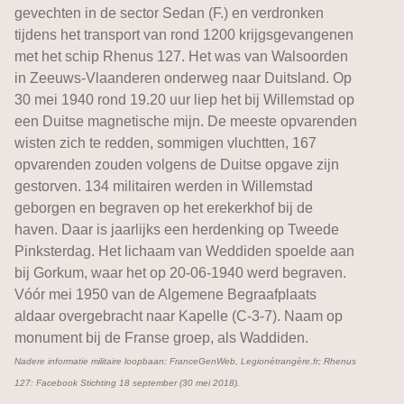
gevechten in de sector Sedan (F.) en verdronken
tijdens het transport van rond 1200 krijgsgevangenen
met het schip Rhenus 127. Het was van Walsoorden
in Zeeuws-Vlaanderen onderweg naar Duitsland. Op
30 mei 1940 rond 19.20 uur liep het bij Willemstad op
een Duitse magnetische mijn. De meeste opvarenden
wisten zich te redden, sommigen vluchtten, 167
opvarenden zouden volgens de Duitse opgave zijn
gestorven. 134 militairen werden in Willemstad
geborgen en begraven op het erekerkhof bij de
haven. Daar is jaarlijks een herdenking op Tweede
Pinksterdag. Het lichaam van Weddiden spoelde aan
bij Gorkum, waar het op 20-06-1940 werd begraven.
Vóór mei 1950 van de Algemene Begraafplaats
aldaar overgebracht naar Kapelle (C-3-7). Naam op
monument bij de Franse groep, als Waddiden.
Nadere informatie militaire loopbaan: FranceGenWeb, Legionétrangère.fr; Rhenus
127: Facebook Stichting 18 september (30 mei 2018).