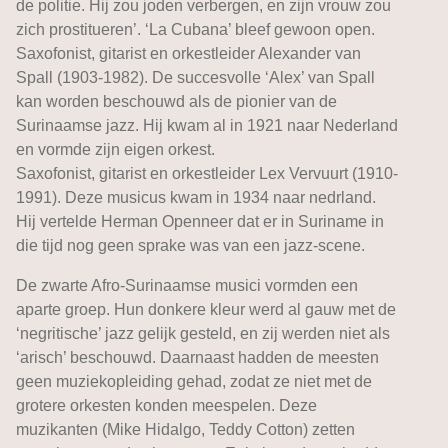
de politie. Hij zou joden verbergen, en zijn vrouw zou
zich prostitueren’. ‘La Cubana’ bleef gewoon open.
Saxofonist, gitarist en orkestleider Alexander van
Spall (1903-1982). De succesvolle ‘Alex’ van Spall
kan worden beschouwd als de pionier van de
Surinaamse jazz. Hij kwam al in 1921 naar Nederland
en vormde zijn eigen orkest.
Saxofonist, gitarist en orkestleider Lex Vervuurt (1910-
1991). Deze musicus kwam in 1934 naar nedrland.
Hij vertelde Herman Openneer dat er in Suriname in
die tijd nog geen sprake was van een jazz-scene.
De zwarte Afro-Surinaamse musici vormden een
aparte groep. Hun donkere kleur werd al gauw met de
‘negritische’ jazz gelijk gesteld, en zij werden niet als
‘arisch’ beschouwd. Daarnaast hadden de meesten
geen muziekopleiding gehad, zodat ze niet met de
grotere orkesten konden meespelen. Deze
muzikanten (Mike Hidalgo, Teddy Cotton) zetten