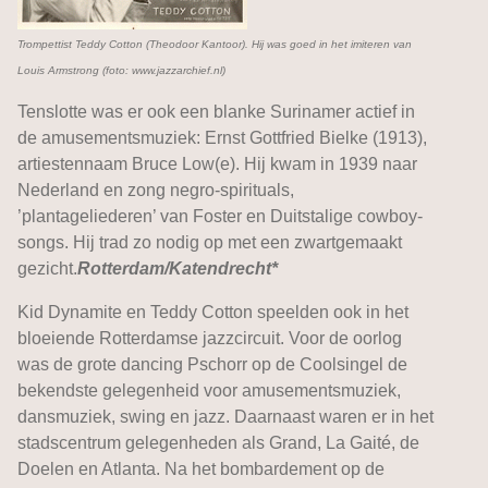
Trompettist Teddy Cotton (Theodoor Kantoor). Hij was goed in het imiteren van
Louis Armstrong (foto: www.jazzarchief.nl)
Tenslotte was er ook een blanke Surinamer actief in
de amusementsmuziek: Ernst Gottfried Bielke (1913),
artiestennaam Bruce Low(e). Hij kwam in 1939 naar
Nederland en zong negro-spirituals,
’plantageliederen’ van Foster en Duitstalige cowboy-
songs. Hij trad zo nodig op met een zwartgemaakt
gezicht.
Rotterdam/Katendrecht*
Kid Dynamite en Teddy Cotton speelden ook in het
bloeiende Rotterdamse jazzcircuit. Voor de oorlog
was de grote dancing Pschorr op de Coolsingel de
bekendste gelegenheid voor amusementsmuziek,
dansmuziek, swing en jazz. Daarnaast waren er in het
stadscentrum gelegenheden als Grand, La Gaité, de
Doelen en Atlanta. Na het bombardement op de