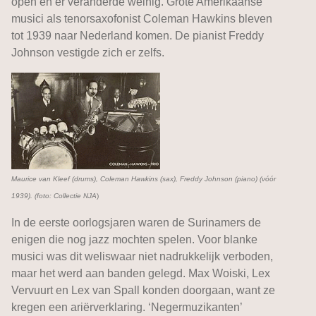
open en er veranderde weinig. Grote Amerikaanse
musici als tenorsaxofonist Coleman Hawkins bleven
tot 1939 naar Nederland komen. De pianist Freddy
Johnson vestigde zich er zelfs.
Maurice van Kleef (drums), Coleman Hawkins (sax), Freddy Johnson (piano) (vóór
1939). (foto: Collectie NJA
)
In de eerste oorlogsjaren waren de Surinamers de
enigen die nog jazz mochten spelen. Voor blanke
musici was dit weliswaar niet nadrukkelijk verboden,
maar het werd aan banden gelegd. Max Woiski, Lex
Vervuurt en Lex van Spall konden doorgaan, want ze
kregen een ariërverklaring. ‘Negermuzikanten’