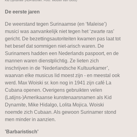
Kid Dynamite’ (NJA-archief. Foto: Wouter van Goot)
De eerste jaren
De weerstand tegen Surinaamse (en ‘Maleise’)
musici was aanvankelijk niet tegen het ‘zwarte ras’
gericht. De bezettingsautoriteiten kwamen pas laat tot
het besef dat sommigen niet-arisch waren. De
Surinamers hadden een Nederlands paspoort, en de
mannen waren dienstplichtig. Ze lieten zich
inschrijven in de ‘Nederlandsche Kultuurkamer’,
waarvan elke musicus lid moest zijn - en meestal ook
werd. Max Woiski sr. kon nog in 1941 zijn café La
Cubana openen. Overigens gebruikten velen
(Latijns-)Amerikaanse kunstenaarsnamen als Kid
Dynamite, Mike Hidalgo, Lolita Mojica. Woiski
noemde zich Cubaan. Als gewoon Surinamer stond
men minder in aanzien.
'Barbaristisch'