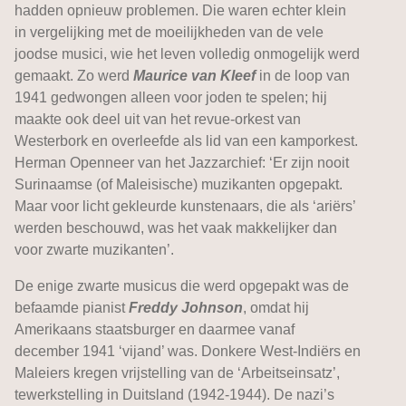
hadden opnieuw problemen. Die waren echter klein
in vergelijking met de moeilijkheden van de vele
joodse musici, wie het leven volledig onmogelijk werd
gemaakt. Zo werd
Maurice van Kleef
in de loop van
1941 gedwongen alleen voor joden te spelen; hij
maakte ook deel uit van het revue-orkest van
Westerbork en overleefde als lid van een kamporkest.
Herman Openneer van het Jazzarchief: ‘Er zijn nooit
Surinaamse (of Maleisische) muzikanten opgepakt.
Maar voor licht gekleurde kunstenaars, die als ‘ariërs’
werden beschouwd, was het vaak makkelijker dan
voor zwarte muzikanten’.
De enige zwarte musicus die werd opgepakt was de
befaamde pianist
Freddy Johnson
, omdat hij
Amerikaans staatsburger en daarmee vanaf
december 1941 ‘vijand’ was. Donkere West-Indiërs en
Maleiers kregen vrijstelling van de ‘Arbeitseinsatz’,
tewerkstelling in Duitsland (1942-1944). De nazi’s