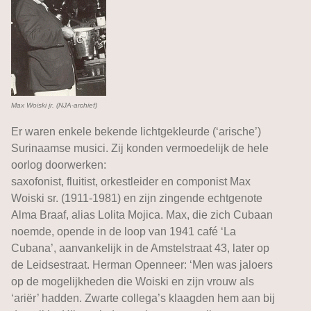
Max Woiski jr. (NJA-archief)
Er waren enkele bekende lichtgekleurde (‘arische’)
Surinaamse musici. Zij konden vermoedelijk de hele
oorlog doorwerken:
saxofonist, fluitist, orkestleider en componist Max
Woiski sr. (1911-1981) en zijn zingende echtgenote
Alma Braaf, alias Lolita Mojica. Max, die zich Cubaan
noemde, opende in de loop van 1941 café ‘La
Cubana’, aanvankelijk in de Amstelstraat 43, later op
de Leidsestraat. Herman Openneer: ‘Men was jaloers
op de mogelijkheden die Woiski en zijn vrouw als
‘ariër’ hadden. Zwarte collega’s klaagden hem aan bij