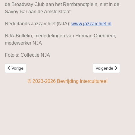
de Broadway Club aan het Rembrandtplein, niet in de
Savoy Bar aan de Amstelstraat.
Nederlands Jazzarchief (NJA):
www.jazzarchief.nl
NJA-Bulletin; mededelingen van Herman Openneer,
medewerker NJA
Foto’s: Collectie NJA
Vorig artikel: Surinaamse joden, inleiding
Volgende artikel: An
Vorige
Volgende
© 2023-2026 Bevrijding Intercultureel