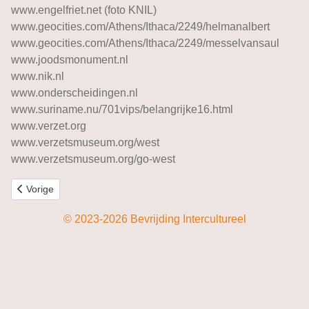
www.engelfriet.net (foto KNIL)
www.geocities.com/Athens/Ithaca/2249/helmanalbert
www.geocities.com/Athens/Ithaca/2249/messelvansaul
www.joodsmonument.nl
www.nik.nl
www.onderscheidingen.nl
www.suriname.nu/701vips/belangrijke16.html
www.verzet.org
www.verzetsmuseum.org/west
www.verzetsmuseum.org/go-west
Vorig artikel: Namen uit het verzet
Vorige
© 2023-2026 Bevrijding Intercultureel