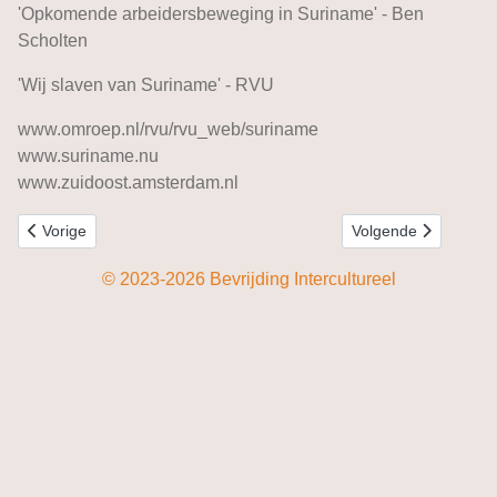
'Opkomende arbeidersbeweging in Suriname' - Ben
Scholten
'Wij slaven van Suriname' - RVU
www.omroep.nl/rvu/rvu_web/suriname
www.suriname.nu
www.zuidoost.amsterdam.nl
Vorig artikel: Surinaamse jazzmusici in Nederland
Volgende artikel: Su
Vorige
Volgende
© 2023-2026 Bevrijding Intercultureel