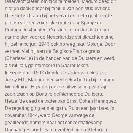
reserveofficieren om zich te melden. Maduro deed dit
niet en dook onder bij familie van een studievriend.
Hij sloot zich aan bij het verzet en hielp geallieerde
piloten via een zuidelijke route naar Spanje en
Portugal te vluchten. Om zich in Londen te kunnen
aanmelden voor de Nederlandse strijdkrachten ging
hij zelf eind juni 1943 ook op weg naar Spanje. Door
verraad viel hij aan de Belgisch-Franse grens
(Charlesville) in de handen van de Duitsers en werd,
als militair, geïnterneerd in Saarbrücken.
In september 1942 diende de vader van George,
Jossy M.L. Maduro, een verzoekschrift in bij koningin
Wilhelmina. Hij vroeg om de uitwisseling van zijn
zoon tegen op Bonaire geïnterneerde Duitsers.
Hetzelfde deed de vader van Ernst Cohen Henriquez.
De regering ging er niet op in. Ruim een jaar later, in
november 1944, werd George vanwege de
geallieerde opmars naar het concentratiekamp
Dachau gestuurd. Daar overleed hij op 9 februari