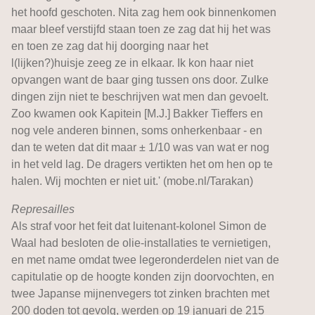
het hoofd geschoten. Nita zag hem ook binnenkomen
maar bleef verstijfd staan toen ze zag dat hij het was
en toen ze zag dat hij doorging naar het
l(lijken?)huisje zeeg ze in elkaar. Ik kon haar niet
opvangen want de baar ging tussen ons door. Zulke
dingen zijn niet te beschrijven wat men dan gevoelt.
Zoo kwamen ook Kapitein [M.J.] Bakker Tieffers en
nog vele anderen binnen, soms onherkenbaar - en
dan te weten dat dit maar ± 1/10 was van wat er nog
in het veld lag. De dragers vertikten het om hen op te
halen. Wij mochten er niet uit.' (mobe.nl/Tarakan)
Represailles
Als straf voor het feit dat luitenant-kolonel Simon de
Waal had besloten de olie-installaties te vernietigen,
en met name omdat twee legeronderdelen niet van de
capitulatie op de hoogte konden zijn doorvochten, en
twee Japanse mijnenvegers tot zinken brachten met
200 doden tot gevolg, werden op 19 januari de 215