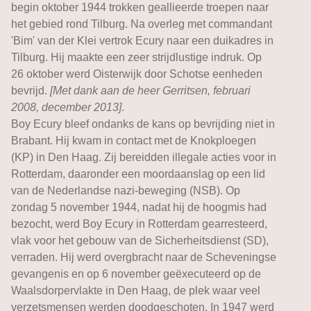
begin oktober 1944 trokken geallieerde troepen naar
het gebied rond Tilburg. Na overleg met commandant
'Bim' van der Klei vertrok Ecury naar een duikadres in
Tilburg. Hij maakte een zeer strijdlustige indruk. Op
26 oktober werd Oisterwijk door Schotse eenheden
bevrijd.
[Met dank aan de heer Gerritsen, februari
2008, december 2013]
.
Boy Ecury bleef ondanks de kans op bevrijding niet in
Brabant. Hij kwam in contact met de Knokploegen
(KP) in Den Haag. Zij bereidden illegale acties voor in
Rotterdam, daaronder een moordaanslag op een lid
van de Nederlandse nazi-beweging (NSB). Op
zondag 5 november 1944, nadat hij de hoogmis had
bezocht, werd Boy Ecury in Rotterdam gearresteerd,
vlak voor het gebouw van de Sicherheitsdienst (SD),
verraden. Hij werd overgbracht naar de Scheveningse
gevangenis en op 6 november geëxecuteerd op de
Waalsdorpervlakte in Den Haag, de plek waar veel
verzetsmensen werden doodgeschoten. In 1947 werd