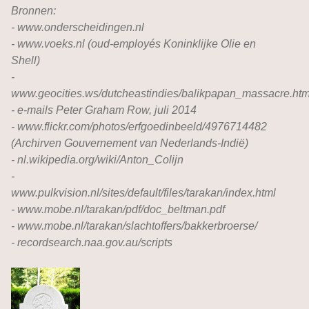
Bronnen:
- www.onderscheidingen.nl
- www.voeks.nl (oud-employés Koninklijke Olie en
Shell)
-
www.geocities.ws/dutcheastindies/balikpapan_massacre.htm
- e-mails Peter Graham Row, juli 2014
- www.flickr.com/photos/erfgoedinbeeld/4976714482
(Archirven Gouvernement van Nederlands-Indië)
- nl.wikipedia.org/wiki/Anton_Colijn
-
www.pulkvision.nl/sites/default/files/tarakan/index.html
- www.mobe.nl/tarakan/pdf/doc_beltman.pdf
- www.mobe.nl/tarakan/slachtoffers/bakkerbroerse/
- recordsearch.naa.gov.au/scripts