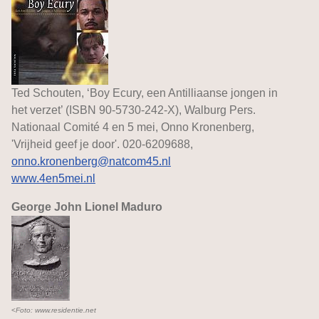
Ted Schouten, ‘Boy Ecury, een Antilliaanse jongen in
het verzet’ (ISBN 90-5730-242-X), Walburg Pers.
Nationaal Comité 4 en 5 mei, Onno Kronenberg,
'Vrijheid geef je door'. 020-6209688,
onno.kronenberg@natcom45.nl
www.4en5mei.nl
George John Lionel Maduro
<
Foto: www.residentie.net