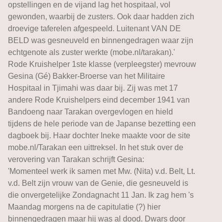
opstellingen en de vijand lag het hospitaal, vol
gewonden, waarbij de zusters. Ook daar hadden zich
droevige taferelen afgespeeld. Luitenant VAN DE
BELD was gesneuveld en binnengedragen waar zijn
echtgenote als zuster werkte (mobe.nl/tarakan).'
Rode Kruishelper 1ste klasse (verpleegster) mevrouw
Gesina (Gé) Bakker-Broerse van het Militaire
Hospitaal in Tjimahi was daar bij. Zij was met 17
andere Rode Kruishelpers eind december 1941 van
Bandoeng naar Tarakan overgevlogen en hield
tijdens de hele periode van de Japanse bezetting een
dagboek bij. Haar dochter Ineke maakte voor de site
mobe.nl/Tarakan een uittreksel. In het stuk over de
verovering van Tarakan schrijft Gesina:
'Momenteel werk ik samen met Mw. (Nita) v.d. Belt, Lt.
v.d. Belt zijn vrouw van de Genie, die gesneuveld is
die onvergetelijke Zondagnacht 11 Jan. Ik zag hem 's
Maandag morgens na de capitulatie (?) hier
binnengedragen maar hij was al dood. Dwars door