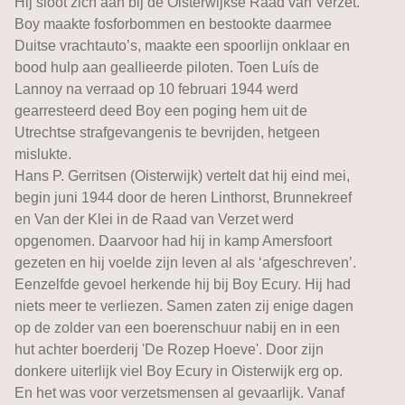
Hij sloot zich aan bij de Oisterwijkse Raad van Verzet.
Boy maakte fosforbommen en bestookte daarmee
Duitse vrachtauto’s, maakte een spoorlijn onklaar en
bood hulp aan geallieerde piloten. Toen Luís de
Lannoy na verraad op 10 februari 1944 werd
gearresteerd deed Boy een poging hem uit de
Utrechtse strafgevangenis te bevrijden, hetgeen
mislukte.
Hans P. Gerritsen (Oisterwijk) vertelt dat hij eind mei,
begin juni 1944 door de heren Linthorst, Brunnekreef
en Van der Klei in de Raad van Verzet werd
opgenomen. Daarvoor had hij in kamp Amersfoort
gezeten en hij voelde zijn leven al als ‘afgeschreven’.
Eenzelfde gevoel herkende hij bij Boy Ecury. Hij had
niets meer te verliezen. Samen zaten zij enige dagen
op de zolder van een boerenschuur nabij en in een
hut achter boerderij 'De Rozep Hoeve'. Door zijn
donkere uiterlijk viel Boy Ecury in Oisterwijk erg op.
En het was voor verzetsmensen al gevaarlijk. Vanaf