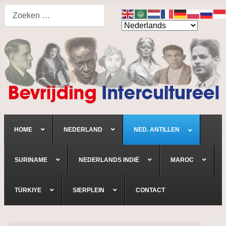
Search
HOME
NEDERLAND
NED. ANTILLEN
SURINAME
NEDERLANDS INDIË
MAROC
TÜRKIYE
SIERPLEIN
CONTACT