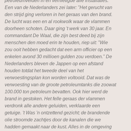
petroleumvelden in en vernietigde alle installaties.
Een van de Nederlanders zei later: "Het gerucht van
den strijd ging verloren in het geraas van den brand.
De lucht was een en al rookwolk waar de vlammen
doorheen schoten. Daar ging 't werk van 30 jaar. En
commandant De Waal, die zijn best deed bij zijn
menschen den moed erin te houden, riep uit: "Wie
zou ooit hebben gedacht dat een arm officier op een
enkelen avond 30 millioen gulden zou verdoen." De
Nederlanders bleven de Jappen op een afstand
houden totdat het tweede deel van het
verwoestingsplan kon worden voltooid. Dat was de
verwoesting van de groote petroleumtanks die zoowat
100.000 ton petroleum bevatten. Ook hier werd de
brand in gestoken. Het felle geraas der vlammen
verdronk alle andere geluiden, verklaarde een
getuige. 't Was 'n ontzettend gezicht; de brandende
olie stroomde zachtjes door de kanalen die we
hadden gemaakt naar de kust. Alles in de omgeving