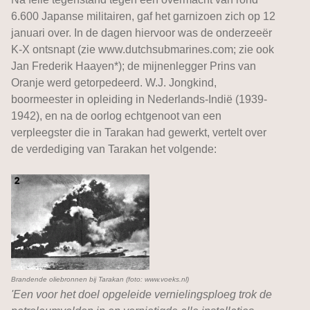
6.600 Japanse militairen, gaf het garnizoen zich op 12
januari over. In de dagen hiervoor was de onderzeeër
K-X ontsnapt (zie www.dutchsubmarines.com; zie ook
Jan Frederik Haayen*); de mijnenlegger Prins van
Oranje werd getorpedeerd. W.J. Jongkind,
boormeester in opleiding in Nederlands-Indië (1939-
1942), en na de oorlog echtgenoot van een
verpleegster die in Tarakan had gewerkt, vertelt over
de verdediging van Tarakan het volgende:
Brandende oliebronnen bij Tarakan (foto: www.voeks.nl)
'Een voor het doel opgeleide vernielingsploeg trok de