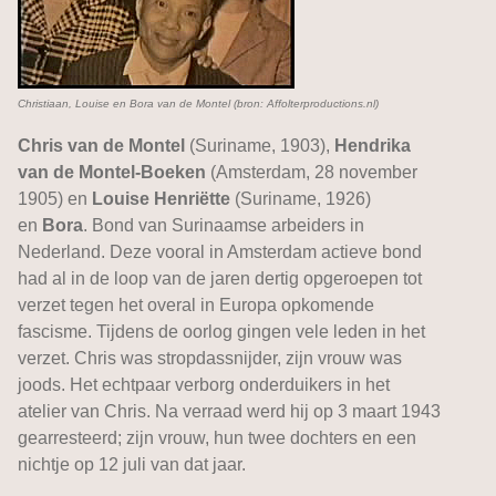
Christiaan, Louise en Bora van de Montel (bron: Affolterproductions.nl)
Chris van de Montel
(Suriname, 1903),
Hendrika
van de Montel-Boeken
(Amsterdam, 28 november
1905) en
Louise Henriëtte
(Suriname, 1926)
en
Bora
. Bond van Surinaamse arbeiders in
Nederland. Deze vooral in Amsterdam actieve bond
had al in de loop van de jaren dertig opgeroepen tot
verzet tegen het overal in Europa opkomende
fascisme. Tijdens de oorlog gingen vele leden in het
verzet. Chris was stropdassnijder, zijn vrouw was
joods. Het echtpaar verborg onderduikers in het
atelier van Chris. Na verraad werd hij op 3 maart 1943
gearresteerd; zijn vrouw, hun twee dochters en een
nichtje op 12 juli van dat jaar.