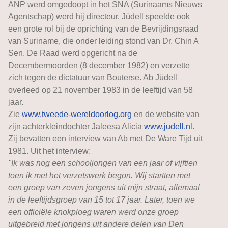
ANP werd omgedoopt in het SNA (Surinaams Nieuws
Agentschap) werd hij directeur. Jüdell speelde ook
een grote rol bij de oprichting van de Bevrijdingsraad
van Suriname, die onder leiding stond van Dr. Chin A
Sen. De Raad werd opgericht na de
Decembermoorden (8 december 1982) en verzette
zich tegen de dictatuur van Bouterse. Ab Jüdell
overleed op 21 november 1983 in de leeftijd van 58
jaar.
Zie
www.tweede-wereldoorlog.org
en de website van
zijn achterkleindochter Jaleesa Alicia
www.judell.nl
.
Zij bevatten een interview van Ab met De Ware Tijd uit
1981. Uit het interview:
"Ik was nog een schooljongen van een jaar of vijftien
toen ik met het verzetswerk begon. Wij startten met
een groep van zeven jongens uit mijn straat, allemaal
in de leeftijdsgroep van 15 tot 17 jaar. Later, toen we
een officiële knokploeg waren werd onze groep
uitgebreid met jongens uit andere delen van Den