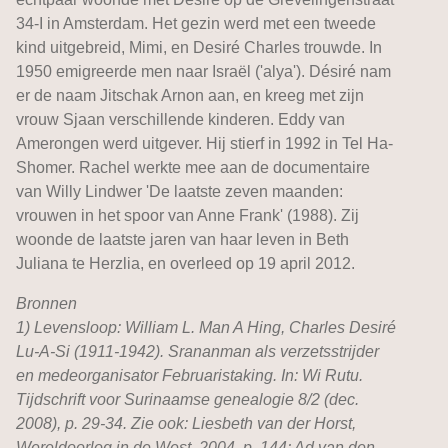
34-I in Amsterdam. Het gezin werd met een tweede
kind uitgebreid, Mimi, en Desiré Charles trouwde. In
1950 emigreerde men naar Israël ('alya'). Désiré nam
er de naam Jitschak Arnon aan, en kreeg met zijn
vrouw Sjaan verschillende kinderen. Eddy van
Amerongen werd uitgever. Hij stierf in 1992 in Tel Ha-
Shomer. Rachel werkte mee aan de documentaire
van Willy Lindwer 'De laatste zeven maanden:
vrouwen in het spoor van Anne Frank' (1988). Zij
woonde de laatste jaren van haar leven in Beth
Juliana te Herzlia, en overleed op 19 april 2012.
Bronnen
1) Levensloop: William L. Man A Hing, Charles Desiré
Lu-A-Si (1911-1942). Srananman als verzetsstrijder
en medeorganisator Februaristaking. In: Wi Rutu.
Tijdschrift voor Surinaamse genealogie 8/2 (dec.
2008), p. 29-34. Zie ook: Liesbeth van der Horst,
Wereldoorlog in de West. 2004, p. 144; Ad van den