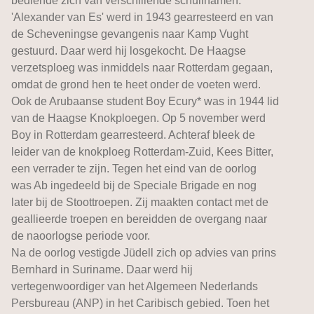
bediende zich van verschillende schuilnamen.
'Alexander van Es' werd in 1943 gearresteerd en van
de Scheveningse gevangenis naar Kamp Vught
gestuurd. Daar werd hij losgekocht. De Haagse
verzetsploeg was inmiddels naar Rotterdam gegaan,
omdat de grond hen te heet onder de voeten werd.
Ook de Arubaanse student Boy Ecury* was in 1944 lid
van de Haagse Knokploegen. Op 5 november werd
Boy in Rotterdam gearresteerd. Achteraf bleek de
leider van de knokploeg Rotterdam-Zuid, Kees Bitter,
een verrader te zijn. Tegen het eind van de oorlog
was Ab ingedeeld bij de Speciale Brigade en nog
later bij de Stoottroepen. Zij maakten contact met de
geallieerde troepen en bereidden de overgang naar
de naoorlogse periode voor.
Na de oorlog vestigde Jüdell zich op advies van prins
Bernhard in Suriname. Daar werd hij
vertegenwoordiger van het Algemeen Nederlands
Persbureau (ANP) in het Caribisch gebied. Toen het