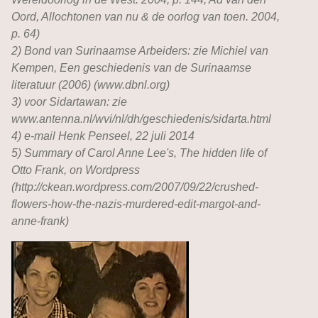
Oord, Allochtonen van nu & de oorlog van toen. 2004,
p. 64)
2) Bond van Surinaamse Arbeiders: zie Michiel van
Kempen, Een geschiedenis van de Surinaamse
literatuur (2006) (www.dbnl.org)
3) voor Sidartawan: zie
www.antenna.nl/wvi/nl/dh/geschiedenis/sidarta.html
4) e-mail Henk Penseel, 22 juli 2014
5) Summary of Carol Anne Lee's, The hidden life of
Otto Frank, on Wordpress
(http://ckean.wordpress.com/2007/09/22/crushed-
flowers-how-the-nazis-murdered-edit-margot-and-
anne-frank)