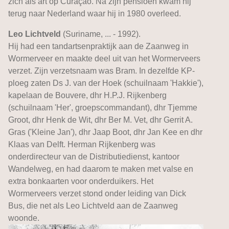
zich als art op Curaçao. Na zijn pensioen kwam hij
terug naar Nederland waar hij in 1980 overleed.
Leo Lichtveld
(Suriname, ... - 1992).
Hij had een tandartsenpraktijk aan de Zaanweg in
Wormerveer en maakte deel uit van het Wormerveers
verzet. Zijn verzetsnaam was Bram. In dezelfde KP-
ploeg zaten Ds J. van der Hoek (schuilnaam 'Hakkie'),
kapelaan de Bouvere, dhr H.P.J. Rijkenberg
(schuilnaam 'Her', groepscommandant), dhr Tjemme
Groot, dhr Henk de Wit, dhr Ber M. Vet, dhr Gerrit A.
Gras ('Kleine Jan'), dhr Jaap Boot, dhr Jan Kee en dhr
Klaas van Delft. Herman Rijkenberg was
onderdirecteur van de Distributiedienst, kantoor
Wandelweg, en had daarom te maken met valse en
extra bonkaarten voor onderduikers. Het
Wormerveers verzet stond onder leiding van Dick
Bus, die net als Leo Lichtveld aan de Zaanweg
woonde.