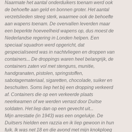
Naarmate het aantal onderduikers toenam werd ook
de behoefte aan geld en bonnen groter. Het aantal
verzetslieden steeg sterk, waarmee ook de behoefte
aan wapens toenam. De overvallen leverden maar
een beperkte hoeveelheid wapens op, dus moest de
Nederlandse regering in Londen helpen. Een
speciaal squadron werd opgericht, dat
gespecialiseerd was in nachtvliegen en droppen van
containers... De droppings waren heel belangrijk, de
containers zaten vol met stenguns, munitie,
handgranaten, pistolen, springstoffen,
sabotagemateriaal, sigaretten, chocolade, suiker en
beschuiten. Soms liep het bij een dropping verkeerd
af. Containers die op een verkeerde plaats
neerkwamen of we werden verrast door Duitse
soldaten. Het liep dan op een gevecht uit...
Mijn arrestatie (in 1943) was een ongelukje. De
Duitsers hielden een razzia en ik liep gewoon in hun
fuik. Ik was net 18 en die avond met mijn knokploeg