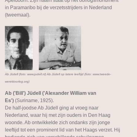
Apeldoorn. Zijn naam staat op het oorlogsmonument
in Paramaribo bij de verzetsstrijders in Nederland
(tweemaal).
Ab Jüdell (foto: www.judell.nl)
Ab Jüdell op latere leeftijd (foto: www.tweede-
wereldoorlog.org)
Ab ('Bill') Jüdell ('Alexander William van
Es')
(Suriname, 1925).
De half-joodse Ab Jüdell ging al vroeg naar
Nederland, waar hij met zijn ouders in Den Haag
woonde. Ab ontwikkelde zich ondanks zijn jonge
leeftijd tot een prominent lid van het Haags verzet. Hij