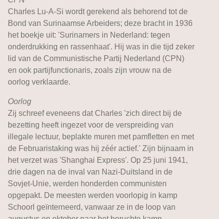
Charles Lu-A-Si wordt gerekend als behorend tot de
Bond van Surinaamse Arbeiders; deze bracht in 1936
het boekje uit: 'Surinamers in Nederland: tegen
onderdrukking en rassenhaat'. Hij was in die tijd zeker
lid van de Communistische Partij Nederland (CPN)
en ook partijfunctionaris, zoals zijn vrouw na de
oorlog verklaarde.
Oorlog
Zij schreef eveneens dat Charles 'zich direct bij de
bezetting heeft ingezet voor de verspreiding van
illegale lectuur, beplakte muren met pamfletten en met
de Februaristaking was hij zéér actief.' Zijn bijnaam in
het verzet was 'Shanghai Express'. Op 25 juni 1941,
drie dagen na de inval van Nazi-Duitsland in de
Sovjet-Unie, werden honderden communisten
opgepakt. De meesten werden voorlopig in kamp
Schoorl geïnterneerd, vanwaar ze in de loop van
augustus en oktober naar het beruchte kamp