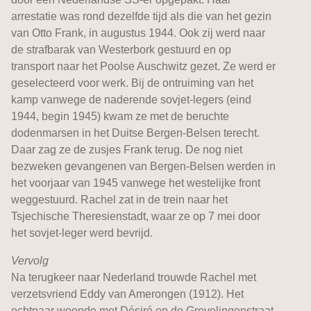
arrestatie was rond dezelfde tijd als die van het gezin
van Otto Frank, in augustus 1944. Ook zij werd naar
de strafbarak van Westerbork gestuurd en op
transport naar het Poolse Auschwitz gezet. Ze werd er
geselecteerd voor werk. Bij de ontruiming van het
kamp vanwege de naderende sovjet-legers (eind
1944, begin 1945) kwam ze met de beruchte
dodenmarsen in het Duitse Bergen-Belsen terecht.
Daar zag ze de zusjes Frank terug. De nog niet
bezweken gevangenen van Bergen-Belsen werden in
het voorjaar van 1945 vanwege het westelijke front
weggestuurd. Rachel zat in de trein naar het
Tsjechische Theresienstadt, waar ze op 7 mei door
het sovjet-leger werd bevrijd.
Vervolg
Na terugkeer naar Nederland trouwde Rachel met
verzetsvriend Eddy van Amerongen (1912). Het
echtpaar woonde met Désiré op de Grevelingenstraat