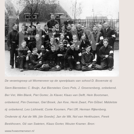
De verzetsgroep uit Wormerveer op de speelplaats van school D. Bovenste rij:
Siem Biersteker, C. Bruijn, Aat Biersteker, Cees Pels, J. Groenenberg, onbekend,
Ber Vet, Wim Blank, Piet Gorter, Jo Klaver, Klaas van Delft, Hein Bootsman,
onbekend, Pim Overman, Giel Broek, Jan Kee, Henk Zwart, Pim Gõbel. Middelste
rij: onbekend, Leo Lichtveld, Corrie Koomen, Piet IJff, Herman Rijkenberg.
Onderste rij: Aat de Wit, [de Goede], Jan de Wit, Nol van Herkhuizen, Freek
Beekhoven, Gé van Swieten, Klaas Gorter, Wouter Kramer. Bron:
www.hvwormerveer.nl