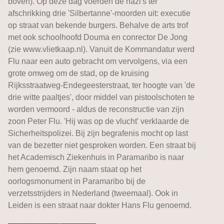
boven). Op deze dag voerden de nazi's ter
afschrikking drie 'Silbertanne'-moorden uit: executie
op straat van bekende burgers. Behalve de arts trof
met ook schoolhoofd Douma en conrector De Jong
(zie www.vlietkaap.nl). Vanuit de Kommandatur werd
Flu naar een auto gebracht om vervolgens, via een
grote omweg om de stad, op de kruising
Rijksstraatweg-Endegeesterstraat, ter hoogte van 'de
drie witte paaltjes', door middel van pistoolschoten te
worden vermoord - aldus de reconstructie van zijn
zoon Peter Flu. 'Hij was op de vlucht' verklaarde de
Sicherheitspolizei. Bij zijn begrafenis mocht op last
van de bezetter niet gesproken worden. Een straat bij
het Academisch Ziekenhuis in Paramaribo is naar
hem genoemd. Zijn naam staat op het
oorlogsmonument in Paramaribo bij de
verzetsstrijders in Nederland (tweemaal). Ook in
Leiden is een straat naar dokter Hans Flu genoemd.