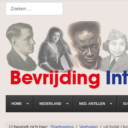
Search
HOME
NEDERLAND
NED. ANTILLEN
SU
U bevindt zich hier:
Startpagina
Verhalen
uit Indië / I