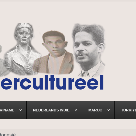
RINAME
NEDERLANDS INDIË
MAROC
TÜRKIY
ndonesië