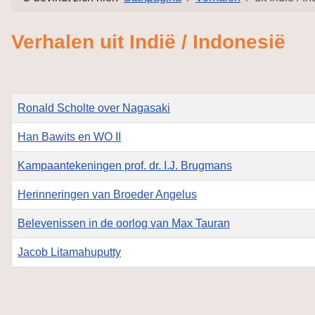
Verhalen uit Indië / Indonesië
Titel
Ronald Scholte over Nagasaki
Han Bawits en WO II
Kampaantekeningen prof. dr. I.J. Brugmans
Herinneringen van Broeder Angelus
Belevenissen in de oorlog van Max Tauran
Jacob Litamahuputty
Artikelen